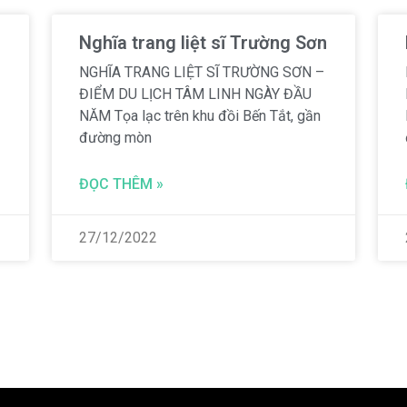
Nghĩa trang liệt sĩ Trường Sơn
NGHĨA TRANG LIỆT SĨ TRƯỜNG SƠN –
ĐIỂM DU LỊCH TÂM LINH NGÀY ĐẦU
NĂM Tọa lạc trên khu đồi Bến Tắt, gần
đường mòn
ĐỌC THÊM »
27/12/2022