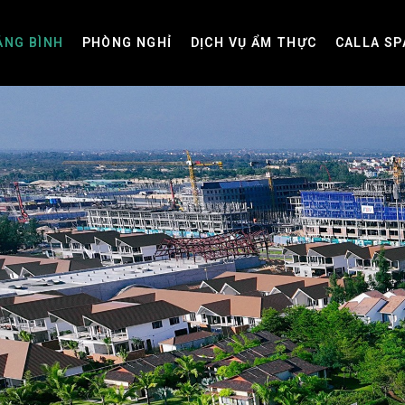
ẢNG BÌNH
PHÒNG NGHỈ
DỊCH VỤ ẨM THỰC
CALLA SP
PHÒNG
SUITES
BUNGALOW