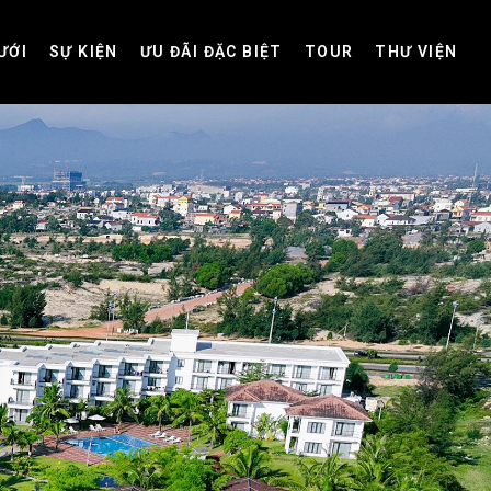
ƯỚI
SỰ KIỆN
ƯU ĐÃI ĐẶC BIỆT
TOUR
THƯ VIỆN