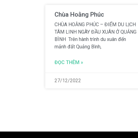
Chùa Hoằng Phúc
CHÙA HOẰNG PHÚC – ĐIỂM DU LỊCH
TÂM LINH NGÀY ĐẦU XUÂN Ở QUẢNG
BÌNH Trên hành trình du xuân đến
mảnh đất Quảng Bình,
ĐỌC THÊM »
27/12/2022