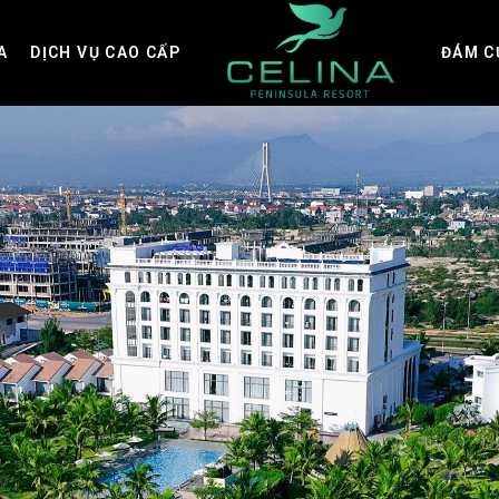
A
DỊCH VỤ CAO CẤP
ĐÁM C