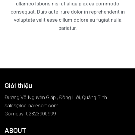
ullamco laboris nisi ut aliquip ex ea commodo
consequat. Duis aute irure dolor in reprehenderit in
voluptate velit esse cillum dolore eu fugiat nulla
pariatur.
Giới thiệu
Đường Võ Nguyên Giáp , Đồng Hới, Quảng Bình
sales@celinaresort.com
Gọi ngay: 02323900999
ABOUT