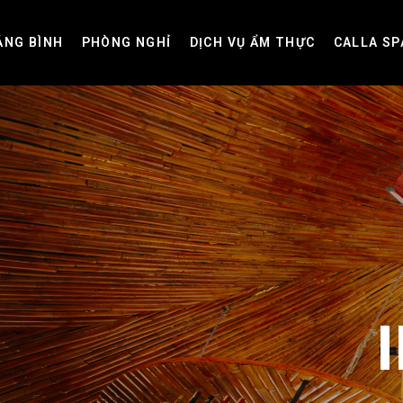
ẢNG BÌNH
PHÒNG NGHỈ
DỊCH VỤ ẨM THỰC
CALLA SP
PHÒNG
SUITES
BUNGALOW