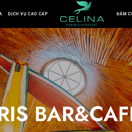
A
DỊCH VỤ CAO CẤP
ĐÁM C
IRIS BAR&CAF