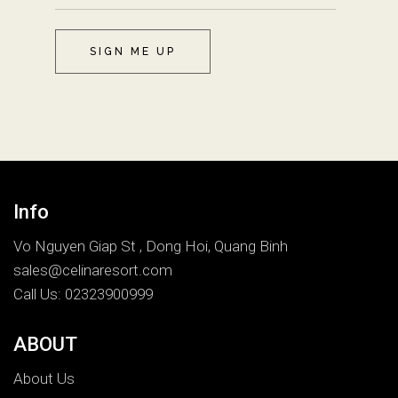
SIGN ME UP
Info
Vo Nguyen Giap St , Dong Hoi, Quang Binh
sales@celinaresort.com
Call Us: 02323900999
ABOUT
About Us