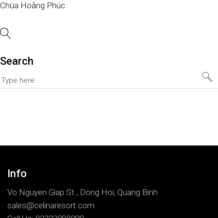
Chùa Hoằng Phúc
Search
Info
Vo Nguyen Giap St , Dong Hoi, Quang Binh
sales@celinaresort.com